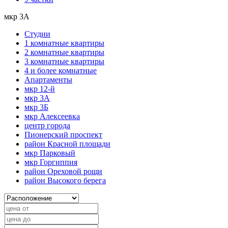
мкр 3А
Студии
1 комнатные квартиры
2 комнатные квартиры
3 комнатные квартиры
4 и более комнатные
Апартаменты
мкр 12-й
мкр 3А
мкр 3Б
мкр Алексеевка
центр города
Пионерский проспект
район Красной площади
мкр Парковый
мкр Горгиппия
район Ореховой рощи
район Высокого берега