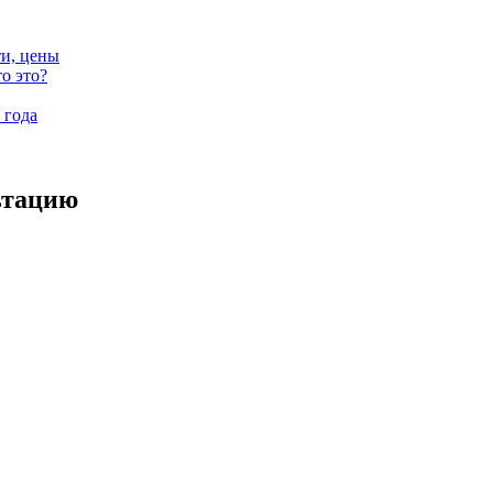
ти, цены
о это?
 года
ьтацию