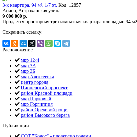
3-к квартира, 94 м², 1/7 эт.
Код: 12857
Анапа, Астраханская улица
9 000 000 р.
Продается просторная трехкомнатная квартира площадью 94 м
Сохранить ссылку:
Расположение
мкр 12-й
мкр 3А
мкр 3Б
мкр Алексеевка
центр города
Пионерский проспект
район Красной площади
мкр Парковый
мкр Горгиппия
район Ореховой рощи
район Высокого берега
Публикации
СОТ "Колос" - проверено годами.