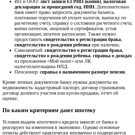
ИП и ООО:
лист записи ЕГРИП (копия)
,
налоговая
декларация за прошедший год
,
ИНН
. Дополнительно
банк имеет право запросить документы баланса,
платежные поручения об уплате налогов, выписку по
расчетному счету, справку о состоянии расчетного счета,
копии патентов, лицензий и сертификатов, устав
организации, штатное расписание. Также нужно
предоставить
свидетельство о регистрации брака
,
свидетельство о рождении ребенка
при наличии
.
Самозанятый:
свидетельство о регистрации брака
,
свидетельство о рождении ребенка
,
справка о доходах
из приложения «Мой налог» или ЛК
налогоплательщика НПД.
Пенсионер:
справка о назначенном размере пенсии
.
Кроме личных документов банку нужны документы на
недвижимость: кадастровый паспорт, договор страхования,
договор долевого участия или купли-продажи, отчет об
оценке.
По каким критериям дают ипотеку
Условия выдачи ипотечного кредита зависят от банка и
реагируют на изменения в экономике. Однако основные
пункты действуют практически неизменно и подвергаются