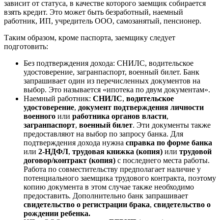
зависит от статуса, в качестве которого заемщик собирается
взять кредит. Это может быть безработный, наемный
работник, ИП, учредитель ООО, самозанятый, пенсионер.
Таким образом, кроме паспорта, заемщику следует
подготовить:
Без подтверждения дохода: СНИЛС, водительское
удостоверение, загранпаспорт, военный билет. Банк
запрашивает один из перечисленных документов на
выбор. Это называется «ипотека по двум документам».
Наемный работник:
СНИЛС
,
водительское
удостоверение
,
документ подтверждения личности
военного
или
работника органов власти
,
загранпаспорт
,
военный билет
. Эти документы также
предоставляют на выбор по запросу банка. Для
подтверждения дохода нужна
справка по форме банка
или
2-НДФЛ
,
трудовая книжка (копия)
или
трудовой
договор/контракт (копия)
с последнего места работы.
Работа по совместительству предполагает наличие у
потенциального заемщика трудового контракта, поэтому
копию документа в этом случае также необходимо
предоставить. Дополнительно банк запрашивает
свидетельство о регистрации брака
,
свидетельство о
рождении ребенка.