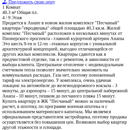
Предложить свою цену
1
Комнат
40.3 м²
Общая пл.
4 / 9
Этаж
Продается в Анапе в новом жилом комплексе "Песчаный"
квартира-"евродвушка" общей площадью 40,3 кв.м. Жилой
комплекс "Песчаный" расположен в нескольких минутах от
Пионерского проспекта - главной курортной артерии Анапы
Это шесть 9-ти и 12-ти –этажных корпусов с уникальной
архитектурной концепцией, выгодно отличающейся от
других жилых комплексов. Квартиры сдаются как в
предчистовой отделке, так и с ремонтом, в зависимости от
выбора клиента. Центральное отопление с индивидуальным
счетчиком тепла позволит значительно экономить на
коммунальных расходах. Газа нет, поэтому пониженный
тариф на электроэнергию. У комплекса, очень удачная
локация: на автомобиле до железнодорожного вокзала - 3
минуты, до аэропорта – 15 минут, до центральной набережной
Анапа - 10 минут, пешком до песчаного пляжа 15 минут.
Купить квартиру в ЖК "Песчаный" можно за наличный
расчет, в ипотеку, по программе военная ипотека и с
использованием материнского капитала. Мы являемся
официальным представителем застройщика, поэтому продажа
осуществляется без повышения цен. Возможен выбор квартир
другой этажности и площади.