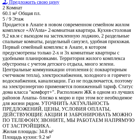
Предложить свою цену
2
Комнат
60.1 м²
Общая пл.
5 / 9
Этаж
Продается в Анапе в новом современном семейном жилом
комплексе «AVAnta» 2-комнатная квартира. Кухня-столовая
9,2 кв.м с выходом на застекленную лоджию, 2 раздельные
спальные комнаты, раздельный санузел, удобная прихожая.
Первый семейный комплекс в Анапе, в котором
предусмотрены только 2-х и 3х комнатные квартиры с
удобными планировками. Территория жилого комплекса
обустроена с учетом детского отдыха, много зелени.
Центральные коммуникации отопления (с поквартирным
счетчиком тепла), электроснабжения, холодного и горячего
водоснабжения, канализации. Газ не подключается, поэтому
на электроэнергию применяется пониженный тариф. Статус
дома класса "комфорт+". Расположен ЖК в одном из лучших
районов Анапы- близко к морю и при этом все необходимое
для жизни рядом. УТОЧНИТЬ АКТУАЛЬНОСТЬ
ПРЕДЛОЖЕНИЙ, ЦЕНЫ, УСЛОВИЯ ОПЛАТЫ,
ДЕЙСТВУЮЩИЕ АКЦИИ И ЗАБРОНИРОВАТЬ МОЖНО
ПО ТЕЛЕФОНУ, ЗВОНИТЕ, МЫ РАБОТАЕМ НАПРЯМУЮ
ОТ ЗАСТРОЙЩИКА.
Жилая площадь:
34.8 м²
Площадь кухни:
9.2 м²