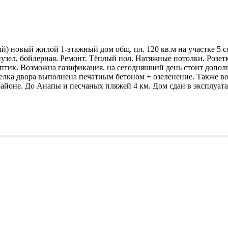
й) новый жилой 1-этажный дом общ. пл. 120 кв.м на участке 5 с
санузел, бойлерная. Ремонт. Тёплый пол. Натяжные потолки. Ро
ептик. Возможна газификация, на сегодняшний день стоит допол
елка двора выполнена печатным бетоном + озеленение. Также во
айоне. До Анапы и песчаных пляжей 4 км. Дом сдан в эксплуат